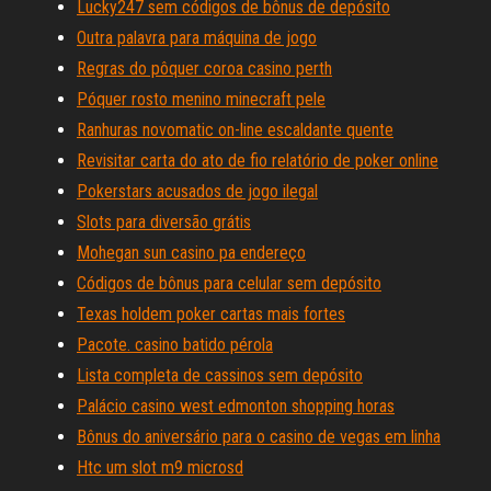
Lucky247 sem códigos de bônus de depósito
Outra palavra para máquina de jogo
Regras do pôquer coroa casino perth
Póquer rosto menino minecraft pele
Ranhuras novomatic on-line escaldante quente
Revisitar carta do ato de fio relatório de poker online
Pokerstars acusados ​​de jogo ilegal
Slots para diversão grátis
Mohegan sun casino pa endereço
Códigos de bônus para celular sem depósito
Texas holdem poker cartas mais fortes
Pacote. casino batido pérola
Lista completa de cassinos sem depósito
Palácio casino west edmonton shopping horas
Bônus do aniversário para o casino de vegas em linha
Htc um slot m9 microsd