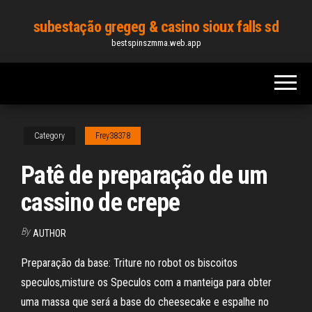
Skip
subestação gregeg & casino sioux falls sd
to
bestspinszmma.web.app
the
content
Category
Frey38378
Patê de preparação de um
cassino de crepe
By
AUTHOR
Preparação da base: Triture no robot os biscoitos
speculos,misture os Speculos com a manteiga para obter
uma massa que será a base do cheesecake e espalhe no