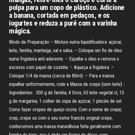
polpa para um copo de plástico. Adicione
a banana, cortada em pedaços, e os
iogurtes e reduza a puré com a varinha
mágica.
Modo de Preparação – Misture numa liquidificadora: açúcar,
leite, farinha, manteiga, sal e salsa. – Coloque um fio de óleo
numa frigideira anti-aderente. – Espalhe o óleo e remova o
excesso com papel de cozinha. – Aqueça a frigideira. –
Coloque 1/4 da massa (cerca de 80ml). – Para a massa
espalhar uniformemente, rode a Massa de crepe {sem leite} -
Ingredientes : 300 g de farinha, 4 Ovos, 65 leite vegetal cl, 15
g de margarina, 1 colher de sopa de açúcar, 1 pincée de sel
Como fazer crepes de queijo ricota. Com o nome de crepe,
crep, crepe ou com o seu nome francês original crepe,
conhecemos uma massa maravilhosa feita geralmente com
farinha de trigo, que é dada em forma de disco, com