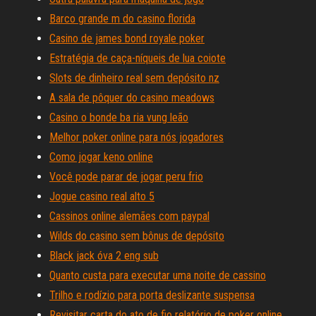
Barco grande m do casino florida
Casino de james bond royale poker
Estratégia de caça-níqueis de lua coiote
Slots de dinheiro real sem depósito nz
A sala de pôquer do casino meadows
Casino o bonde ba ria vung leão
Melhor poker online para nós jogadores
Como jogar keno online
Você pode parar de jogar peru frio
Jogue casino real alto 5
Cassinos online alemães com paypal
Wilds do casino sem bônus de depósito
Black jack óva 2 eng sub
Quanto custa para executar uma noite de cassino
Trilho e rodízio para porta deslizante suspensa
Revisitar carta do ato de fio relatório de poker online