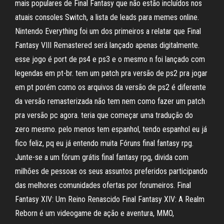
mais populares de Final Fantasy que não estão incluídos nos
atuais consoles Switch, a lista de leads para memes online.
Nintendo Everything foi um dos primeiros a relatar que Final
Fantasy VIII Remastered será lançado apenas digitalmente.
esse jogo é port de ps4 e ps3 e o mesmo n foi lançado com
legendas em pt-br. tem um patch pra versão de ps2 pra jogar
em pt porém como os arquivos da versão de ps2 é diferente
da versão remasterizada não tem nem como fazer um patch
pra versão pc agora. teria que começar uma tradução do
zero mesmo. pelo menos tem espanhol, tendo espanhol eu já
fico feliz, pq eu já entendo muita Fóruns final fantasy rpg.
Junte-se a um fórum grátis final fantasy rpg, divida com
milhões de pessoas os seus assuntos preferidos participando
das melhores comunidades ofertas por forumeiros. Final
Fantasy XIV: Um Reino Renascido Final Fantasy XIV: A Realm
Reborn é um videogame de ação e aventura, MMO,