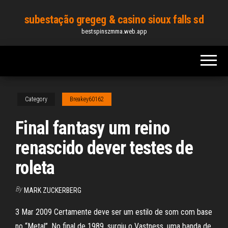
Skip
subestação gregeg & casino sioux falls sd
to
bestspinszmma.web.app
the
content
Category
Breakey60162
Final fantasy um reino
renascido dever testes de
roleta
By
MARK ZUCKERBERG
3 Mar 2009 Certamente deve ser um estilo de som com base
no “Metal”. No final de 1989, surgiu o Vastness, uma banda de