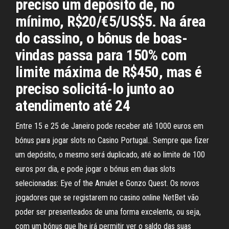
preciso um depósito de, no
mínimo, R$20/€5/US$5. Na área
do cassino, o bônus de boas-
vindas passa para 150% com
limite máxima de R$450, mas é
preciso solicitá-lo junto ao
atendimento até 24
Entre 15 e 25 de Janeiro pode receber até 1000 euros em
bónus para jogar slots no Casino Portugal.. Sempre que fizer
um depósito, o mesmo será duplicado, até ao limite de 100
euros por dia, e pode jogar o bónus em duas slots
selecionadas: Eye of the Amulet e Gonzo Quest. Os novos
jogadores que se registarem no casino online NetBet vão
poder ser presenteados de uma forma excelente, ou seja,
com um bónus que lhe irá permitir ver o saldo das suas