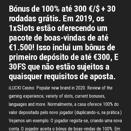
Bónus de 100% até 300 €/$ + 30
rodadas grátis. Em 2019, os
1xSlots estão oferecendo um
pacote de boas-vindas de até
€1.500! Isso inclui um bônus de
primeiro depósito de até €300, E
30FS que não estão sujeitos a
quaisquer requisitos de aposta.
iLUCKI Casino: Popular new brand in 2020. Review of the
gaming experience, variety of slots, current bonuses,
languages and more. Normalmente, a casa oferece 100% do
valor depositado pelo novo jogador (duplicando-o, na prática.)
Vejamos um exemplo: O jogador regista-se, criando uma nova
conta. O jogador aceita o bónus de boas-vindas de 100%. Em