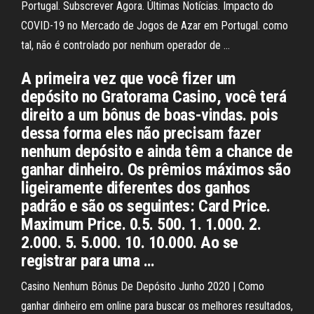
Portugal. Subscrever Agora. Últimas Notícias. Impacto do
COVID-19 no Mercado de Jogos de Azar em Portugal. como
tal, não é controlado por nenhum operador de …
A primeira vez que você fizer um
depósito no Gratorama Casino, você terá
direito a um bônus de boas-vindas. pois
dessa forma eles não precisam fazer
nenhum depósito e ainda têm a chance de
ganhar dinheiro. Os prêmios máximos são
ligeiramente diferentes dos ganhos
padrão e são os seguintes: Card Price.
Maximum Price. 0.5. 500. 1. 1.000. 2.
2.000. 5. 5.000. 10. 10.000. Ao se
registrar para uma …
Casino Nenhum Bônus De Depósito Junho 2020 | Como
ganhar dinheiro em online para buscar os melhores resultados,