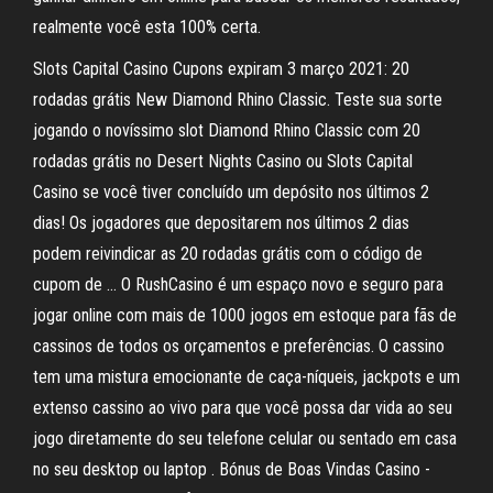
realmente você esta 100% certa.
Slots Capital Casino Cupons expiram 3 março 2021: 20
rodadas grátis New Diamond Rhino Classic. Teste sua sorte
jogando o novíssimo slot Diamond Rhino Classic com 20
rodadas grátis no Desert Nights Casino ou Slots Capital
Casino se você tiver concluído um depósito nos últimos 2
dias! Os jogadores que depositarem nos últimos 2 dias
podem reivindicar as 20 rodadas grátis com o código de
cupom de … O RushCasino é um espaço novo e seguro para
jogar online com mais de 1000 jogos em estoque para fãs de
cassinos de todos os orçamentos e preferências. O cassino
tem uma mistura emocionante de caça-níqueis, jackpots e um
extenso cassino ao vivo para que você possa dar vida ao seu
jogo diretamente do seu telefone celular ou sentado em casa
no seu desktop ou laptop . Bónus de Boas Vindas Casino -