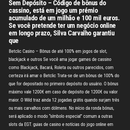
Sem Depósito – Código de bônus do
cassino, está em jogo um prémio
acumulado de um milhão e 100 mil euros.
Se você pretende ter um negócio online
em longo prazo, Silva Carvalho garantiu
que
Betclic Casino – Bônus de até 100% em jogos de slot,
blackjack e outros Se você ama jogar games de cassino
como Blackjack, Bacará, Roleta ou outros parecidos, com
certeza irá amar o Betclic Trata-se de um bônus de 100% do
que for depositado no primeiro depósito do usuário. O bônus
máximo vale 1200€ em caso de depósito de 1200€ ou valor
maior. O Wild traz ainda 12 jogadas grátis quando surjam três
ou mais carvalhos com dólmens. No início da ronda bónus,
será aplicado o modo “símbolo especial” comum a outras
slots da EGT. guias de casino e notícias do jogo online em