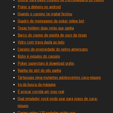
Poker a dinheiro no android
Quando o cassino taj mahal fechou
Quadro de mensagens de poker online bet
Texas holdem duas retas que ganha
Barco do casino de pepita de ouro de texas
Vidro com trava dupla ao lado
Cassino de propriedade do nativo americano
Bobo é expulso do cassino
Poker superstars iii download grátis
Rainha do slot do nilo ganha
Tartarugas ninja mutantes adolescentes caça-níqueis
Ira da busca da máquina
É açúcar corrida um jogo real
Qual emulador você pode usar para jogos de caça-
níqueis
Casino online 120 rodadas grátis eua