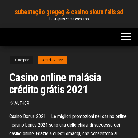
Skip
subestação gregeg & casino sioux falls sd
to
bestspinszmma.web.app
the
content
Category
Amadio73855
Casino online malásia
crédito grátis 2021
By
AUTHOR
Casino Bonus 2021 – Le migliori promozioni nei casino online.
I casino bonus 2021 sono una delle chiavi di successo dei
casinò online. Grazie a questi omaggi, che consentono ai