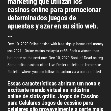
marketing que utilizan los
casinos online para promocionar
determinados juegos de
apuestas y azar en su sitio web.
…
Dec 10, 2020 Online casino with free signup bonus real money
usa 2021 - Online casino malaysia xe88. Back a winner, then
bet more on the next one. Dec 10, 2020 Book of Dead on reg.
Some online casinos offer Live Dealer roulette or Immersive
Roulette where you can follow the action via a camera fitted
Essas características abriram um novo e
excitante mundo virtual na indústria
online de slots grátis. Jogos de Cassino
para Celulares Jogos de cassino para
celulares são provavelmente a parte mais